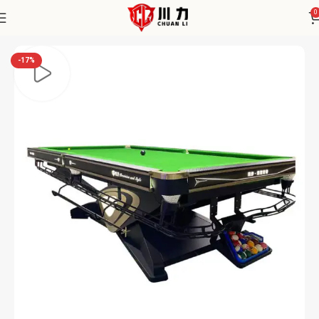
0
Home
Chuanli
-17%