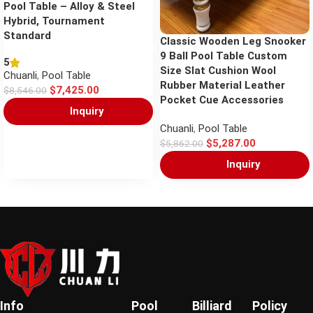
Pool Table – Alloy & Steel
Hybrid, Tournament
Standard
Classic Wooden Leg Snooker
9 Ball Pool Table Custom
5
Size Slat Cushion Wool
Chuanli
,
Pool Table
Rubber Material Leather
$
7,425.00
$
8,546.00
Pocket Cue Accessories
Inquiry
Chuanli
,
Pool Table
$
5,287.00
$
5,862.00
Inquiry
Info
Pool
Billiard
Policy