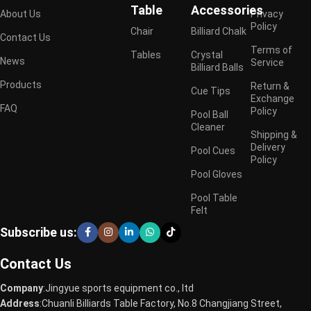
Table
Accessories
About Us
Privacy
Policy
Chair
Billiard Chalk
Contact Us
Terms of
Tables
Crystal
News
Service
Billiard Balls
Products
Return &
Cue Tips
Exchange
FAQ
Policy
Pool Ball
Cleaner
Shipping &
Delivery
Pool Cues
Policy
Pool Gloves
Pool Table
Felt
Subscribe us:
Contact Us
Company
:Jingyue sports equipment co., ltd
Address
:Chuanli Billiards Table Factory, No.8 Changjiang Street,