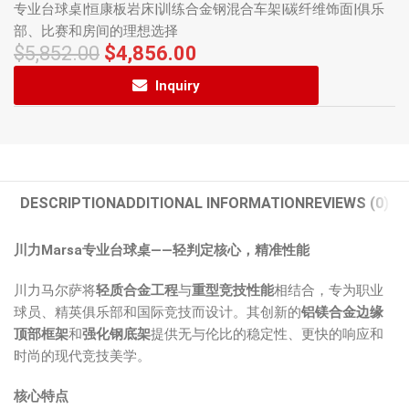
专业台球桌|恒康板岩床|训练合金钢混合车架|碳纤维饰面|俱乐
部、比赛和房间的理想选择
$
5,852.00
$
4,856.00
Inquiry
DESCRIPTION
ADDITIONAL INFORMATION
REVIEWS (0)
川力Marsa专业台球桌——轻判定核心，精准性能
川力马尔萨将
轻质合金工程
与
重型竞技性能
相结合，专为职业
球员、精英俱乐部和国际竞技而设计。其创新的
铝镁合金边缘
顶部框架
和
强化钢底架
提供无与伦比的稳定性、更快的响应和
时尚的现代竞技美学。
核心特点