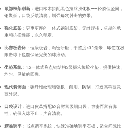
顶部框架创新
：进口橡木搭配黑色拉丝强化板——轻质但坚固，
钢聚低，口袋反馈清脆，增强每次射击的效果。
强化底架
：更重更厚的一体式钢制底架，无缝焊接，卓越的承
重和抗扭性能，永久稳定。
比赛板岩床
：恒康板岩，精密研磨，平整度<0.1毫米，即使在极
限击球下也能保证完美的球滚动。
坐垫系统
：1.2一体式焦点钢结构S级振宏橡胶坐垫，提供快速、
均匀、灵敏的回弹。
现代装饰面
：碳纤维纹理增强板，耐用、防刮，打造高科技竞
技外观。
口袋设计
：进口皮革搭配62音财富级铜口袋，致密而富有弹
性，确保入球不止，声音清脆。
精准调平
：12点调平系统，快速准确地调平石板，适合间隙比