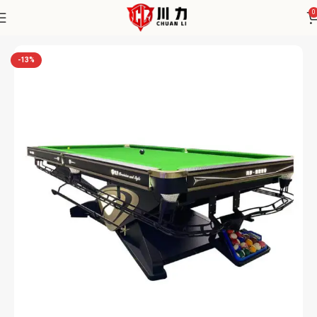
0
Home
Chuanli
-13%