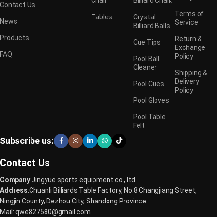
Chair
Billiard Chalk
Contact Us
Terms of
Tables
Crystal
News
Service
Billiard Balls
Products
Return &
Cue Tips
Exchange
FAQ
Policy
Pool Ball
Cleaner
Shipping &
Delivery
Pool Cues
Policy
Pool Gloves
Pool Table
Felt
Subscribe us:
Contact Us
Company
:Jingyue sports equipment co., ltd
Address
:Chuanli Billiards Table Factory, No.8 Changjiang Street,
Ningjin County, Dezhou City, Shandong Province
Mail: qwe827580@gmail.com