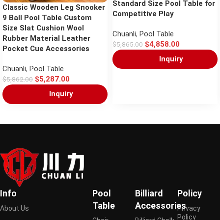
Standard Size Pool Table for
Classic Wooden Leg Snooker
Competitive Play
9 Ball Pool Table Custom
Size Slat Cushion Wool
Chuanli
,
Pool Table
Rubber Material Leather
$
4,858.00
$
5,865.00
Pocket Cue Accessories
Inquiry
Chuanli
,
Pool Table
$
5,287.00
$
5,862.00
Inquiry
Info
Pool
Billiard
Policy
Table
Accessories
About Us
Privacy
Policy