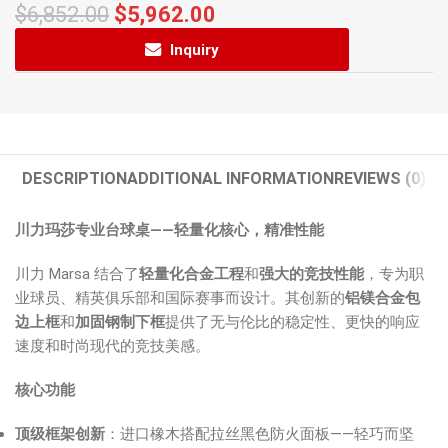
$
6,852.00
$
5,962.00
Inquiry
DESCRIPTION
ADDITIONAL INFORMATION
REVIEWS (0)
川力玛莎专业台球桌——轻量化核心，精准性能
川力 Marsa 结合了
轻量化合金工程
和
强大的竞技性能
，专为职
业球员、精英俱乐部和国际赛事而设计。其创新的
铝镁合金包
边上框
和
加固钢制下框
提供了无与伦比的稳定性、更快的响应
速度和时尚现代的竞技美感。
核心功能
顶级框架创新
：进口橡木搭配拉丝黑色防火面板——轻巧而坚