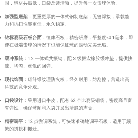
固，钢材共振低，口袋反馈清晰，提升每一次击球体验。
加强型底架
：更重更厚的一体式钢制底架，无缝焊接，承载能
力和抗扭性能更佳，永久稳定。
锦标赛级石板台面
：恒康石板，精密研磨，平整度<0.1毫米，即
使在极端击球的情况下也能保证球的滚动完美无瑕。
缓冲系统
：1.2 一体式共振钢，配 S 级振宏橡胶缓冲垫，提供快
速、均匀、灵敏的回弹。
现代饰面
：碳纤维纹理防火板，经久耐用，防刮擦，营造出高
科技的竞争外观。
口袋设计
：采用进口牛皮，配有 62 个比赛级铜袋，密度高且富
有弹性，确保球顺利入袋并发出清脆的声音。
精密调平
：12 点微调系统，可快速准确地调平石板，适用于频
繁的拼接和搬迁。