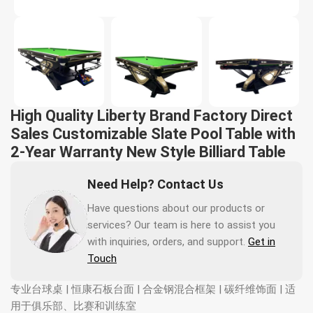
High Quality Liberty Brand Factory Direct
Sales Customizable Slate Pool Table with
2-Year Warranty New Style Billiard Table
Need Help? Contact Us
Have questions about our products or
services? Our team is here to assist you
with inquiries, orders, and support.
Get in
Touch
专业台球桌 | 恒康石板台面 | 合金钢混合框架 | 碳纤维饰面 | 适
用于俱乐部、比赛和训练室