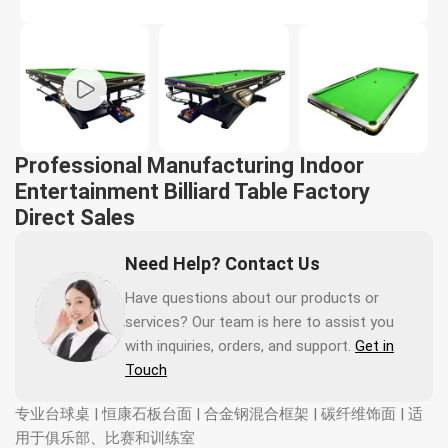
Professional Manufacturing Indoor
Entertainment Billiard Table Factory
Direct Sales
Need Help? Contact Us
Have questions about our products or
services? Our team is here to assist you
with inquiries, orders, and support.
Get in
Touch
专业台球桌 | 恒康石板台面 | 合金钢混合框架 | 碳纤维饰面 | 适
用于俱乐部、比赛和训练室