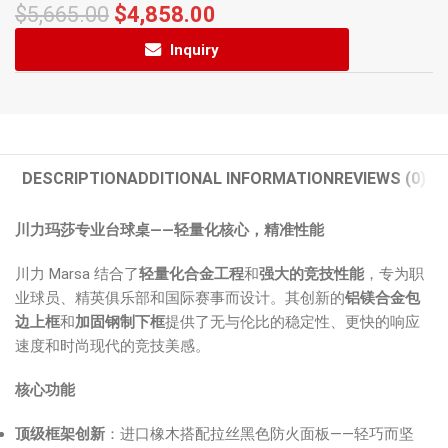
$
5,665.00
$
4,858.00
Inquiry
DESCRIPTION
ADDITIONAL INFORMATION
REVIEWS (0)
川力玛莎专业台球桌——轻量化核心，精准性能
川力 Marsa 结合了
轻量化合金工程
和
强大的竞技性能
，专为职
业球员、精英俱乐部和国际赛事而设计。其创新的
铝镁合金包
边上框
和
加固钢制下框
提供了无与伦比的稳定性、更快的响应
速度和时尚现代的竞技美感。
核心功能
顶级框架创新
：进口橡木搭配拉丝黑色防火面板——轻巧而坚