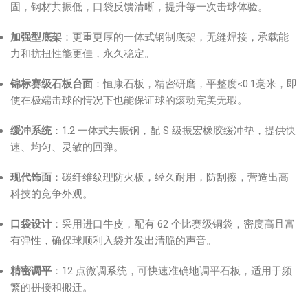
固，钢材共振低，口袋反馈清晰，提升每一次击球体验。
加强型底架
：更重更厚的一体式钢制底架，无缝焊接，承载能
力和抗扭性能更佳，永久稳定。
锦标赛级石板台面
：恒康石板，精密研磨，平整度<0.1毫米，即
使在极端击球的情况下也能保证球的滚动完美无瑕。
缓冲系统
：1.2 一体式共振钢，配 S 级振宏橡胶缓冲垫，提供快
速、均匀、灵敏的回弹。
现代饰面
：碳纤维纹理防火板，经久耐用，防刮擦，营造出高
科技的竞争外观。
口袋设计
：采用进口牛皮，配有 62 个比赛级铜袋，密度高且富
有弹性，确保球顺利入袋并发出清脆的声音。
精密调平
：12 点微调系统，可快速准确地调平石板，适用于频
繁的拼接和搬迁。