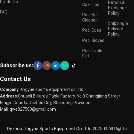
Products
Return &
Cue Tips
Exchange
FAQ
Policy
Pool Ball
Cleaner
Shipping &
Delivery
Pool Cues
Policy
Pool Gloves
Pool Table
Felt
Subscribe us:
Contact Us
Company
:Jingyue sports equipment co., ltd
Address
:Chuanli Billiards Table Factory, No.8 Changjiang Street,
Ningjin County, Dezhou City, Shandong Province
Mail: qwe827580@gmail.com
Dezhou Jingyue Sports Equipment Co., Ltd
2025 © All Rights