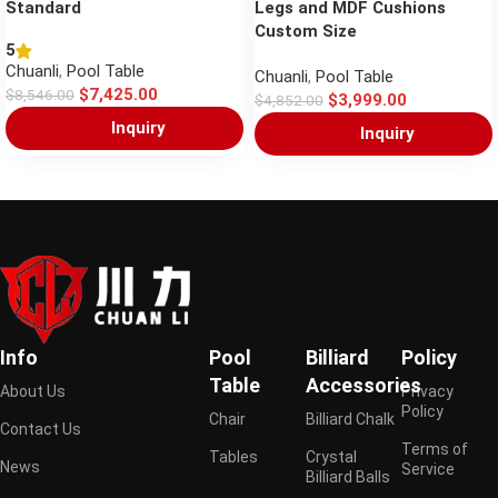
Standard
Legs and MDF Cushions
Custom Size
5
Chuanli
,
Pool Table
Chuanli
,
Pool Table
$
7,425.00
$
8,546.00
$
3,999.00
$
4,852.00
Inquiry
Inquiry
Info
Pool
Billiard
Policy
Table
Accessories
About Us
Privacy
Policy
Chair
Billiard Chalk
Contact Us
Terms of
Tables
Crystal
News
Service
Billiard Balls