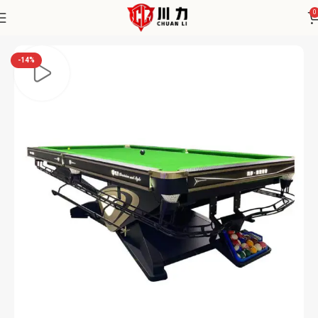
0
Home
Chuanli
-14%