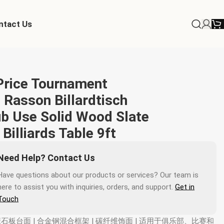
ntact Us
Price Tournament
 Rasson Billardtisch
ub Use Solid Wood Slate
Billiards Table 9ft
Need Help? Contact Us
Have questions about our products or services? Our team is
here to assist you with inquiries, orders, and support.
Get in
Touch
康石板台面 | 合金钢混合框架 | 碳纤维饰面 | 适用于俱乐部、比赛和