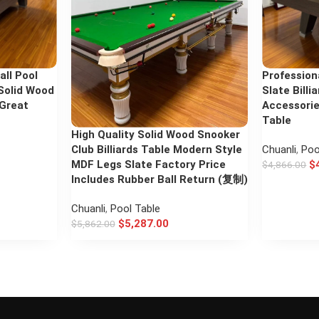
all Pool
Profession
 Solid Wood
Slate Billi
 Great
Accessories
Table
High Quality Solid Wood Snooker
Club Billiards Table Modern Style
Chuanli
,
Poo
MDF Legs Slate Factory Price
$
$
4,866.00
Includes Rubber Ball Return (复制)
Chuanli
,
Pool Table
$
5,287.00
$
5,862.00