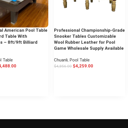
al American Pool Table
Professional Championship-Grade
ard Table With
Snooker Tables Customizable
 – 8ft/9ft Billiard
Wool Rubber Leather for Pool
Game Wholesale Supply Available
l Table
Chuanli
,
Pool Table
4,488.00
$
4,259.00
$
4,856.00