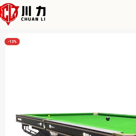
Home
Chuanli
Factory Price Tournament Standard Rasson Billardt
-13%