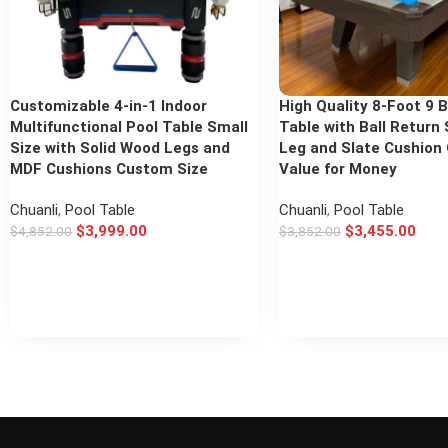
Customizable 4-in-1 Indoor
High Quality 8-Foot 9 B
Multifunctional Pool Table Small
Table with Ball Return
Size with Solid Wood Legs and
Leg and Slate Cushion
MDF Cushions Custom Size
Value for Money
Chuanli
,
Pool Table
Chuanli
,
Pool Table
$
3,999.00
$
3,455.00
$
4,852.00
$
3,852.00