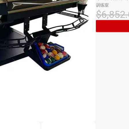
训练室
$
6,852