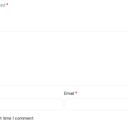
*
rked
*
Email
xt time I comment.