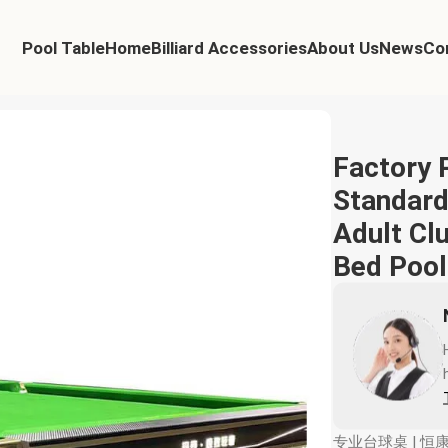
Pool Table
Home
Billiard Accessories
About Us
News
Co
isch Adult Club Use Solid Wood Slate Bed Pool Billiards Table 9ft
Factory 
Standard
Adult Cl
Bed Pool 
专业台球桌 | 恒