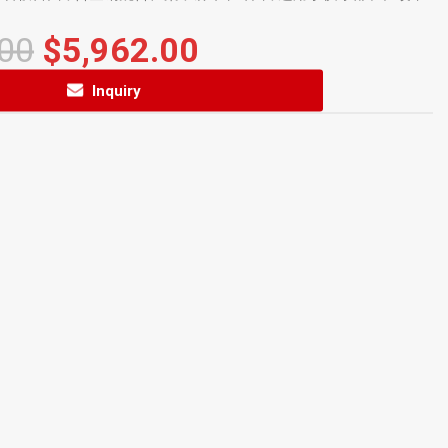
.00
$
5,962.00
Inquiry