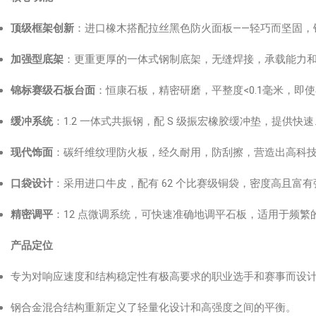
顶级框架创新
：进口橡木搭配拉丝黑色防火面板——轻巧而坚固，
加强型底架
：更重更厚的一体式钢制底架，无缝焊接，承载能力
锦标赛级石板台面
：恒康石板，精密研磨，平整度<0.1毫米，
缓冲系统
：1.2 一体式共振钢，配 S 级振宏橡胶缓冲垫，提供
现代饰面
：碳纤维纹理防火板，经久耐用，防刮擦，营造出高科
口袋设计
：采用进口牛皮，配有 62 个比赛级铜袋，密度高且富
精密调平
：12 点微调系统，可快速准确地调平石板，适用于频繁
产品定位
专为对响应速度和结构稳定性有极高要求的职业选手和赛事而设
钢合金混合结构重新定义了轻量化设计和高强度之间的平衡。