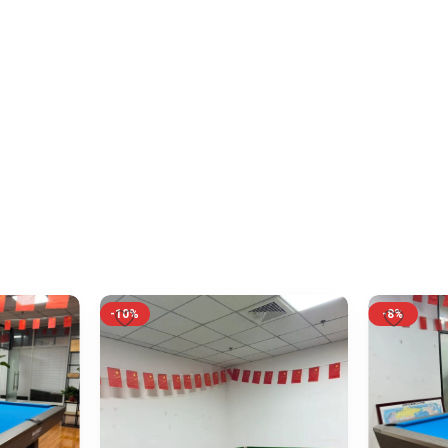
-10%
-8%