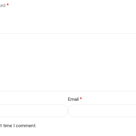
*
rked
*
Email
xt time I comment.