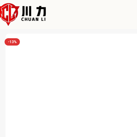
Home
Chuanli
Hot Selling Custom 7/8/9ft Pool Table Marble Billia
-13%