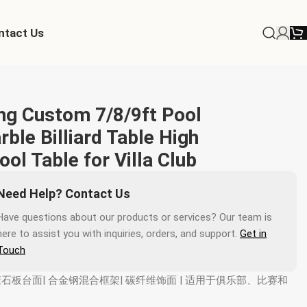
ntact Us
ing Custom 7/8/9ft Pool
ble Billiard Table High
ool Table for Villa Club
Need Help? Contact Us
Have questions about our products or services? Our team is
here to assist you with inquiries, orders, and support.
Get in
Touch
康石板台面| 合金钢混合框架| 碳纤维饰面 | 适用于俱乐部、比赛和