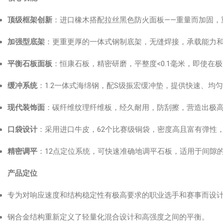
顶级框架创新
：进口橡木搭配拉丝黑色防火面板——重量而加固，
加强型底架
：更重更厚的一体式钢制底架，无缝焊接，承载能力
平衡石板面板
：恒康石板，精密研磨，平整度<0.1毫米，即使在
缓冲系统
：1.2一体式海绵钢，配S级振宏缓冲垫，提供快速、均
现代装饰面
：碳纤维纹理纤维板，经久耐用，防刮擦，营造出极
口袋设计
：采用进口牛皮，62个比赛级铜袋，密度高且富有弹性
精密调平
：12点定位系统，可快速准确地调平石板，适用于间隙
产品定位
专为对响应速度和结构稳定性有极高要求的职业选手和赛事而设
钢合金结构重新定义了轻量化混合设计和高强度之间的平衡。