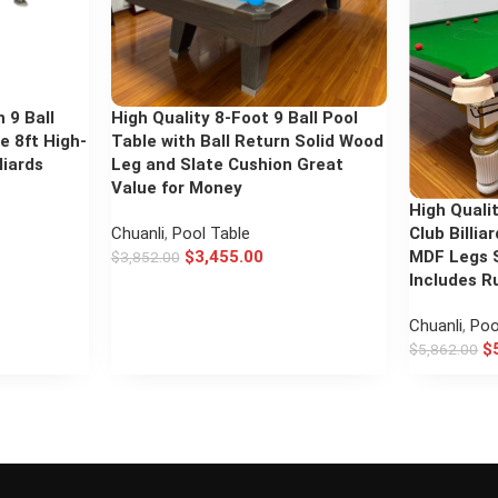
 9 Ball
High Quality 8-Foot 9 Ball Pool
e 8ft High-
Table with Ball Return Solid Wood
liards
Leg and Slate Cushion Great
Value for Money
High Quali
Club Billi
Chuanli
,
Pool Table
MDF Legs S
$
3,455.00
$
3,852.00
Includes R
Chuanli
,
Poo
$
$
5,862.00