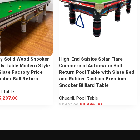
ty Solid Wood Snooker
High-End Saisite Solar Flare
ards Table Modern Style
Commercial Automatic Ball
late Factory Price
Return Pool Table with Slate Bed
ubber Ball Return
and Rubber Cushion Premium
Snooker Billiard Table
l Table
5,287.00
Chuanli
,
Pool Table
$
4,886.00
$
5,682.00