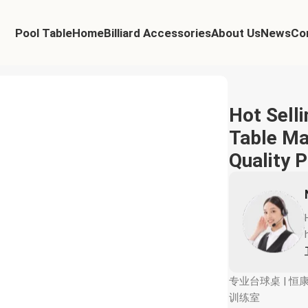
Pool Table
Home
Billiard Accessories
About Us
News
Co
rd Table High Quality Pool Table for Villa Club
Hot Sell
Table Mar
Quality P
专业台球桌 | 恒
训练室