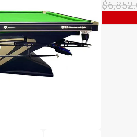
$
6,852