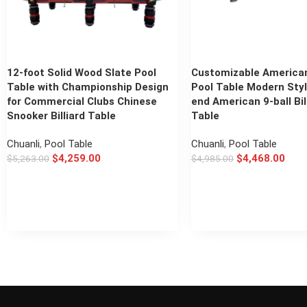
12-foot Solid Wood Slate Pool
Customizable American
Table with Championship Design
Pool Table Modern Styl
for Commercial Clubs Chinese
end American 9-ball Bil
Snooker Billiard Table
Table
Chuanli
,
Pool Table
Chuanli
,
Pool Table
$
4,259.00
$
4,468.00
$
5,263.00
$
4,985.00