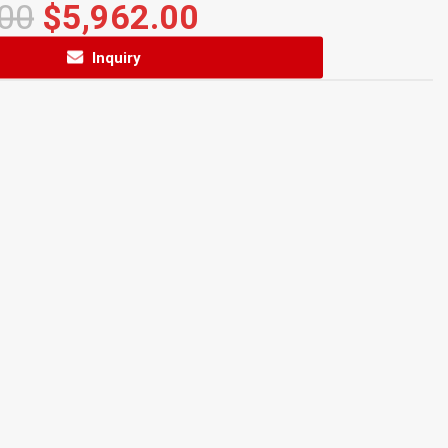
.00
$
5,962.00
Inquiry